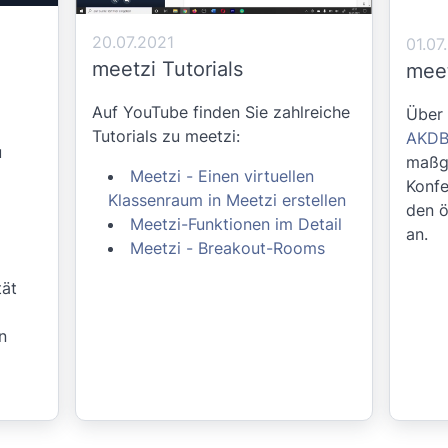
20.07.2021
01.07
meetzi Tutorials
mee
Auf YouTube finden Sie zahlreiche
Über 
Tutorials zu meetzi:
AKD
u
maßg
Meetzi - Einen virtuellen
Konfe
Klassenraum in Meetzi erstellen
den ö
Meetzi-Funktionen im Detail
an.
Meetzi - Breakout-Rooms
tät
n